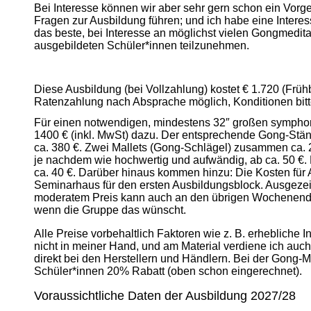
Bei Interesse können wir aber sehr gern schon ein Vor
Fragen zur Ausbildung führen; und ich habe eine Interess
das beste, bei Interesse an möglichst vielen Gongmedit
ausgebildeten Schüler*innen teilzunehmen.
Diese Ausbildung (bei Vollzahlung) kostet € 1.720 (Früh
Ratenzahlung nach Absprache möglich, Konditionen bitt
Für einen notwendigen, mindestens 32″ großen symph
1400 € (inkl. MwSt) dazu. Der entsprechende Gong-Stän
ca. 380 €. Zwei Mallets (Gong-Schlägel) zusammen ca. 
je nachdem wie hochwertig und aufwändig, ab ca. 50 €. 
ca. 40 €. Darüber hinaus kommen hinzu: Die Kosten für A
Seminarhaus für den ersten Ausbildungsblock. Ausgeze
moderatem Preis kann auch an den übrigen Wochenen
wenn die Gruppe das wünscht.
Alle Preise vorbehaltlich Faktoren wie z. B. erhebliche In
nicht in meiner Hand, und am Material verdiene ich auch
direkt bei den Herstellern und Händlern. Bei der Gong-
Schüler*innen 20% Rabatt (oben schon eingerechnet).
Voraussichtliche Daten der Ausbildung 2027/28