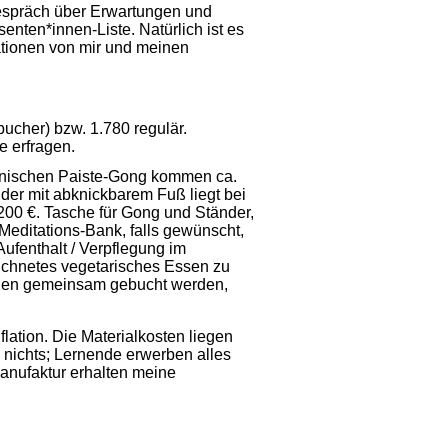
gespräch über Erwartungen und
enten*innen-Liste. Natürlich ist es
ationen von mir und meinen
bucher) bzw. 1.780 regulär.
e erfragen.
onischen Paiste-Gong kommen ca.
der mit abknickbarem Fuß liegt bei
200 €. Tasche für Gong und Ständer,
Meditations-Bank, falls gewünscht,
ufenthalt / Verpflegung im
ichnetes vegetarisches Essen zu
den gemeinsam gebucht werden,
flation. Die Materialkosten liegen
 nichts; Lernende erwerben alles
Manufaktur erhalten meine