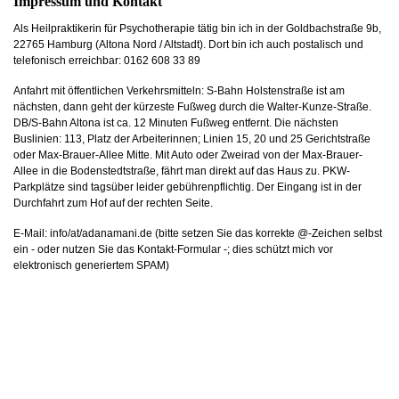
Impressum und Kontakt
Als Heilpraktikerin für Psychotherapie tätig bin ich in der
Goldbachstraße 9b,
22765 Hamburg (Altona Nord / Altstadt). Dort bin ich auch postalisch und
telefonisch erreichbar: 0162 608 33 89
Anfahrt mit öffentlichen Verkehrsmitteln: S-Bahn Holstenstraße ist am
nächsten, dann geht der kürzeste Fußweg durch die Walter-Kunze-Straße.
DB/S-Bahn Altona ist ca. 12 Minuten Fußweg entfernt. Die nächsten
Buslinien: 113, Platz der Arbeiterinnen; Linien 15, 20 und 25 Gerichtstraße
oder Max-Brauer-Allee Mitte. Mit Auto oder Zweirad von der Max-Brauer-
Allee in die Bodenstedtstraße, fährt man direkt auf das Haus zu. PKW-
Parkplätze sind tagsüber leider gebührenpflichtig. Der Eingang ist in der
Durchfahrt zum Hof auf der rechten Seite.
E-Mail: info/at/adanamani.de (bitte setzen Sie das korrekte @-Zeichen selbst
ein - oder nutzen Sie das Kontakt-Formular -; dies schützt mich vor
elektronisch generiertem SPAM)
Als Heilpraktikerin tätig aufgrund der "Erlaubnis zur Ausübung der Heilkunde
ohne Bestallung" gemäß § 1 Abs. 1 des Gesetzes über die berufsmäßige