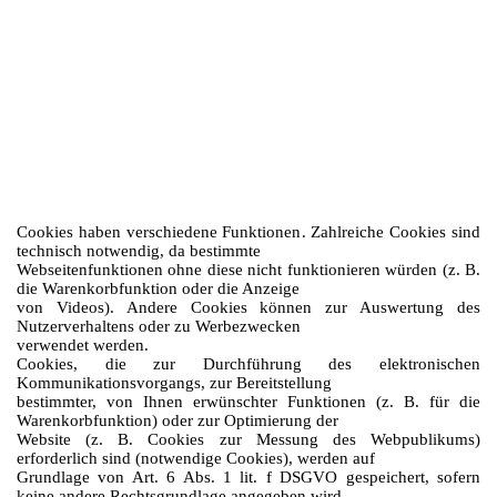
gespeichert. Session-Cookies
werden nach Ende Ihres Besuchs automatisch gelöscht. Permanente
Cookies bleiben auf Ihrem Endgerät
gespeichert, bis Sie diese selbst löschen oder eine automatische Löschung
durch Ihren Webbrowser erfolgt.
6 / 11
Cookies können von uns (First-Party-Cookies) oder von Drittunternehmen
stammen (sog. Third-PartyCookies). Third-Party-Cookies ermöglichen die
Einbindung bestimmter Dienstleistungen von
Drittunternehmen innerhalb von Webseiten (z. B. Cookies zur Abwicklung
von Zahlungsdienstleistungen).
Cookies haben verschiedene Funktionen. Zahlreiche Cookies sind
technisch notwendig, da bestimmte
Webseitenfunktionen ohne diese nicht funktionieren würden (z. B.
die Warenkorbfunktion oder die Anzeige
von Videos). Andere Cookies können zur Auswertung des
Nutzerverhaltens oder zu Werbezwecken
verwendet werden.
Cookies, die zur Durchführung des elektronischen
Kommunikationsvorgangs, zur Bereitstellung
bestimmter, von Ihnen erwünschter Funktionen (z. B. für die
Warenkorbfunktion) oder zur Optimierung der
Website (z. B. Cookies zur Messung des Webpublikums)
erforderlich sind (notwendige Cookies), werden auf
Grundlage von Art. 6 Abs. 1 lit. f DSGVO gespeichert, sofern
keine andere Rechtsgrundlage angegeben wird.