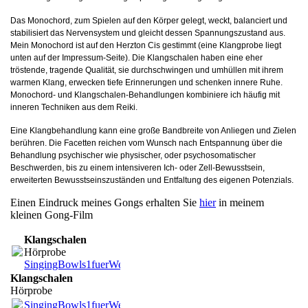
Das Monochord, zum Spielen auf den Körper gelegt, weckt, balanciert und
stabilisiert das Nervensystem und gleicht dessen Spannungszustand aus.
Mein Monochord ist auf den Herzton Cis gestimmt (eine Klangprobe liegt
unten auf der Impressum-Seite). Die Klangschalen haben eine eher
tröstende, tragende Qualität, sie durchschwingen und umhüllen mit ihrem
warmen Klang, erwecken tiefe Erinnerungen und schenken innere Ruhe.
Monochord- und Klangschalen-Behandlungen kombiniere ich häufig mit
inneren Techniken aus dem Reiki.
Eine Klangbehandlung kann eine große Bandbreite von Anliegen und Zielen
berühren. Die Facetten reichen vom Wunsch nach Entspannung über die
Behandlung psychischer wie physischer, oder psychosomatischer
Beschwerden, bis zu einem intensiveren Ich- oder Zell-Bewusstsein,
erweiterten Bewusstseinszuständen und Entfaltung des eigenen Potenzials.
Einen Eindruck meines Gongs erhalten Sie
hier
in meinem
kleinen Gong-Film
Klangschalen
Hörprobe
SingingBowls1fuerWeb.m4a
(978.74KB)
Klangschalen
Hörprobe
SingingBowls1fuerWeb.m4a
(978.74KB)