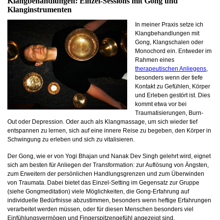
Klangbehandlungen: Einzel-Sessions mit Gong und
Klanginstrumenten
In meiner Praxis setze ich
Klangbehandlungen mit
Gong, Klangschalen oder
Monochord ein. Entweder im
Rahmen eines
therapeutischen Anliegens
,
besonders wenn der tiefe
Kontakt zu Gefühlen, Körper
und Erleben gestört ist. Dies
kommt etwa vor bei
Traumatisierungen, Burn-
Out oder Depression. Oder auch als Klangmassage, um sich wieder tief
entspannen zu lernen, sich auf eine innere Reise zu begeben, den Körper in
Schwingung zu erleben und sich zu vitalisieren.
Der Gong, wie er von Yogi Bhajan und Nanak Dev Singh gelehrt wird, eignet
sich am besten für Anliegen der Transformation: zur Auflösung von Ängsten,
zum Erweitern der persönlichen Handlungsgrenzen und zum Überwinden
von Traumata. Dabei bietet das Einzel-Setting im Gegensatz zur Gruppe
(siehe Gongmeditation) viele Möglichkeiten, die Gong-Erfahrung auf
individuelle Bedürfnisse abzustimmen, besonders wenn heftige Erfahrungen
verarbeitet werden müssen, oder für diesen Menschen besonders viel
Einfühlungsvermögen und Fingerspitzengefühl angezeigt sind.